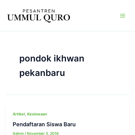
Skip
Main
to
Men
content
pondok ikhwan
pekanbaru
,
Artikel
Kesiswaan
Pendaftaran Siswa Baru
Admin
/
November 5, 2016