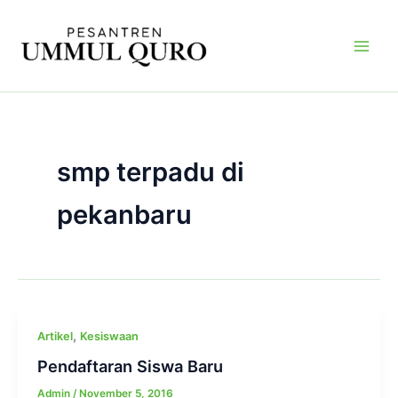
Skip
Main
to
Men
content
smp terpadu di
pekanbaru
,
Artikel
Kesiswaan
Pendaftaran Siswa Baru
Admin
/
November 5, 2016