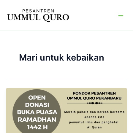
Skip
Main
to
Men
content
Mari untuk kebaikan