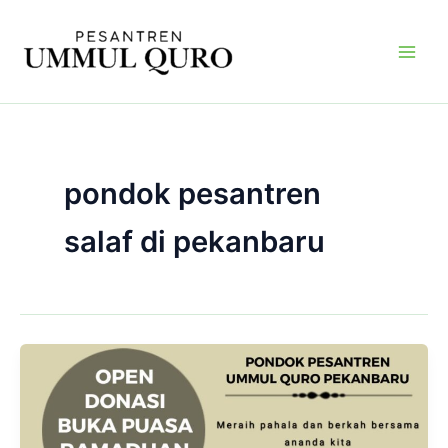
Skip
Main
to
Men
content
pondok pesantren
salaf di pekanbaru